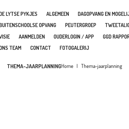
E LYTSE PYKJES
DE LYTSE PYKJES
ALGEMEEN
DAGOPVANG EN MOGELI
LGEMEEN
BUITENSCHOOLSE OPVANG
PEUTERGROEP
TWEETALI
VISIE
AANMELDEN
OUDERLOGIN / APP
GGD RAPPO
AGOPVANG EN
ONS TEAM
CONTACT
FOTOGALERIJ
OGELIJKHEDEN
THEMA-JAARPLANNING
Home
Thema-jaarplanning
UITENSCHOOLSE OPVANG
EUTERGROEP
WEETALIG