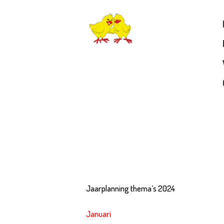
D
A
D
M
B
P
Jaarplanning thema’s 2024
T
Januari