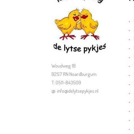
Woudweg 18
9257 RN Noardburgum
T: 0511-843509
@: info@delytsepykjes.nl