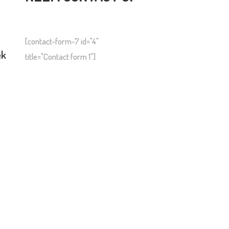
[contact-form-7 id="4"
ek
title="Contact form 1"]