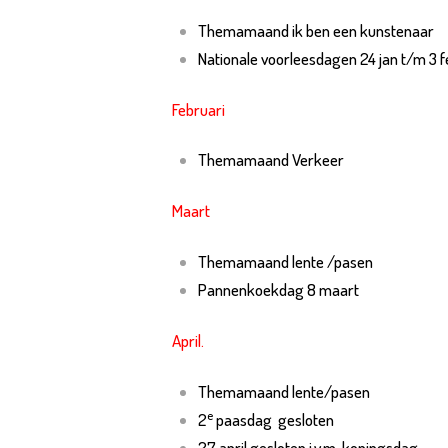
T
Themamaand ik ben een kunstenaar
VI
Nationale voorleesdagen 24 jan t/m 3 f
Februari
A
Themamaand Verkeer
O
Maart
G
Themamaand lente /pasen
Pannenkoekdag 8 maart
O
April.
O
Themamaand lente/pasen
e
C
2
paasdag gesloten
27 april gesloten i.v.m. koningsdag