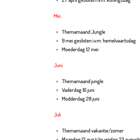
F
Mei.
Themamaand
Jungle
9 mei gesloten i.v.m. hemelvaartsdag
Moederdag 12 mei
Juni.
Themamaand jungle
Vaderdag 16 juni
Modderdag 28 juni
Juli
Themamaand vakantie/zomer
Maandag 12 aug t/m vrijdag 23
augustu