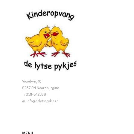
Woudweg 18
9257 RN Noardburgum
T: 0511-843509
@: info@delytsepykjes.nl
MENU