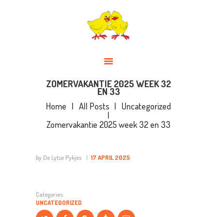
DE LYTSE PYKJES
ALGEMEEN
DAGOPVANG EN MOGELIJKHEDEN
BUITENSCHOOLSE OPVANG
PEUTERGROEP
ZOMERVAKANTIE 2025 WEEK 32
EN 33
TWEETALIG
Home
All Posts
Uncategorized
THEMA’S JAARPLANNING
Zomervakantie 2025 week 32 en 33
VISIE
AANMELDEN
by De Lytse Pykjes
17 APRIL 2025
OUDERLOGIN / APP
GGD RAPPORTAGE
Categories:
OUDERCOMMISSIE
UNCATEGORIZED