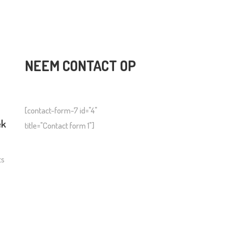
NEEM CONTACT OP
[contact-form-7 id="4"
ek
title="Contact form 1"]
ts