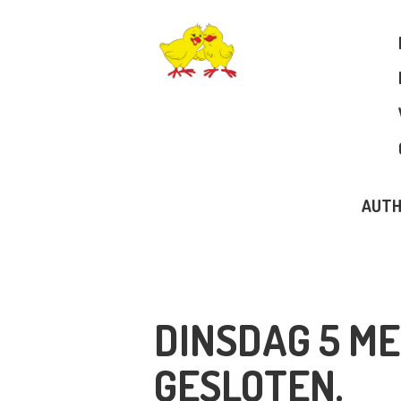
D
A
D
M
AUTH
B
P
DINSDAG 5 ME
T
GESLOTEN.