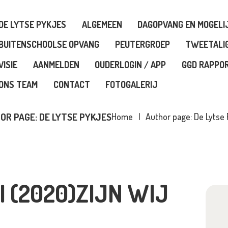
E LYTSE PYKJES
DE LYTSE PYKJES
ALGEMEEN
DAGOPVANG EN MOGELI
LGEMEEN
BUITENSCHOOLSE OPVANG
PEUTERGROEP
TWEETALI
VISIE
AANMELDEN
OUDERLOGIN / APP
GGD RAPPO
AGOPVANG EN
ONS TEAM
CONTACT
FOTOGALERIJ
OGELIJKHEDEN
OR PAGE: DE LYTSE PYKJES
Home
Author page: De Lytse
UITENSCHOOLSE OPVANG
EUTERGROEP
I (2020)ZIJN WIJ
WEETALIG