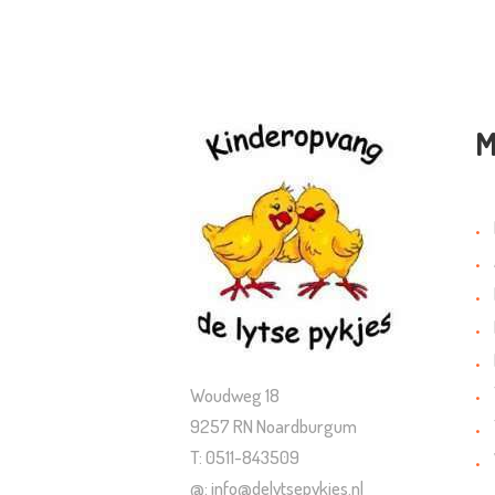
M
Woudweg 18
9257 RN Noardburgum
T: 0511-843509
@: info@delytsepykjes.nl