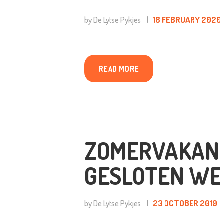
T
by De Lytse Pykjes
18 FEBRUARY 202
VI
A
READ MORE
O
G
ZOMERVAKANT
O
GESLOTEN WEE
O
by De Lytse Pykjes
23 OCTOBER 2019
C