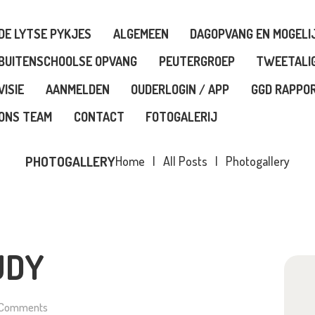
E LYTSE PYKJES
DE LYTSE PYKJES
ALGEMEEN
DAGOPVANG EN MOGELI
LGEMEEN
BUITENSCHOOLSE OPVANG
PEUTERGROEP
TWEETALI
VISIE
AANMELDEN
OUDERLOGIN / APP
GGD RAPPO
AGOPVANG EN
ONS TEAM
CONTACT
FOTOGALERIJ
OGELIJKHEDEN
PHOTOGALLERY
Home
All Posts
Photogallery
UITENSCHOOLSE OPVANG
EUTERGROEP
UDY
WEETALIG
Comments