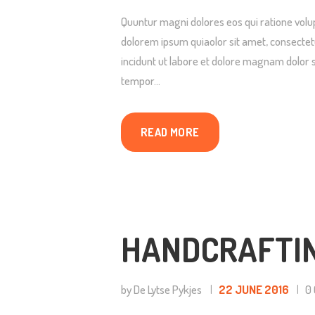
Quuntur magni dolores eos qui ratione volu
F
dolorem ipsum quiaolor sit amet, consectet
incidunt ut labore et dolore magnam dolor s
tempor…
READ MORE
HANDCRAFTI
by De Lytse Pykjes
22 JUNE 2016
0