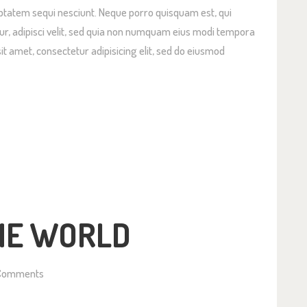
ptatem sequi nesciunt. Neque porro quisquam est, qui
ur, adipisci velit, sed quia non numquam eius modi tempora
it amet, consectetur adipisicing elit, sed do eiusmod
HE WORLD
Comments