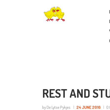
D
A
D
M
B
P
REST AND ST
T
by De Lytse Pykjes
24 JUNE 2016
0