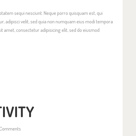
HEMA’S JAARPLANNING
ptatem sequi nesciunt. Neque porro quisquam est, qui
SIE
ur, adipisci velit, sed quia non numquam eius modi tempora
it amet, consectetur adipisicing elit, sed do eiusmod
ANMELDEN
UDERLOGIN / APP
GD RAPPORTAGE
UDERCOMMISSIE
IVITY
NS TEAM
ONTACT
Comments