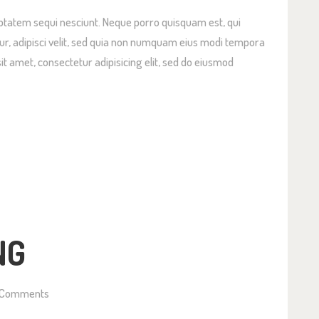
ptatem sequi nesciunt. Neque porro quisquam est, qui
OTOGALERIJ
ur, adipisci velit, sed quia non numquam eius modi tempora
it amet, consectetur adipisicing elit, sed do eiusmod
NG
Comments