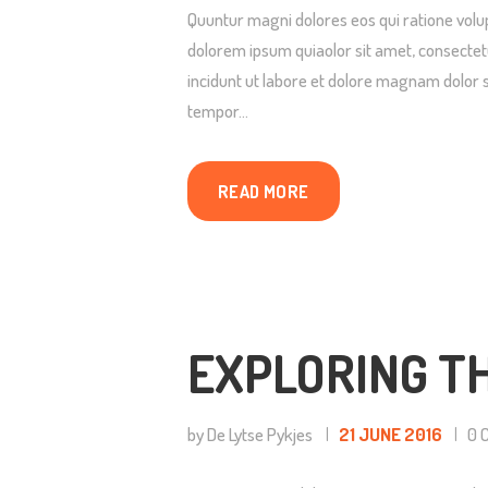
Quuntur magni dolores eos qui ratione volu
dolorem ipsum quiaolor sit amet, consectet
incidunt ut labore et dolore magnam dolor s
tempor…
READ MORE
EXPLORING T
by De Lytse Pykjes
21 JUNE 2016
0