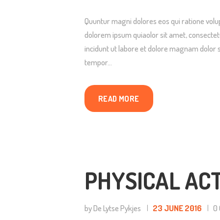
T
Quuntur magni dolores eos qui ratione volu
VI
dolorem ipsum quiaolor sit amet, consectet
incidunt ut labore et dolore magnam dolor s
A
tempor…
O
READ MORE
G
O
PHYSICAL ACT
O
C
by De Lytse Pykjes
23 JUNE 2016
0