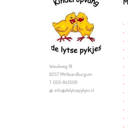
M
Woudweg 18
9257 RN Noardburgum
T: 0511-843509
@: info@delytsepykjes.nl