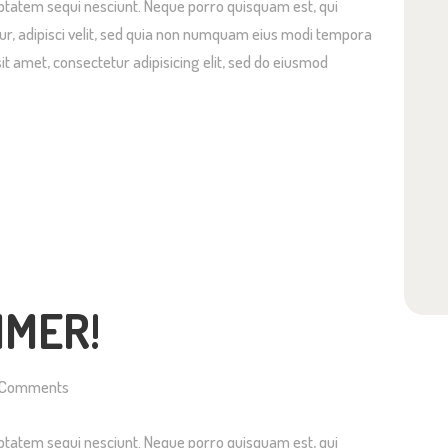
ptatem sequi nesciunt. Neque porro quisquam est, qui
ur, adipisci velit, sed quia non numquam eius modi tempora
it amet, consectetur adipisicing elit, sed do eiusmod
MMER!
Comments
ptatem sequi nesciunt. Neque porro quisquam est, qui