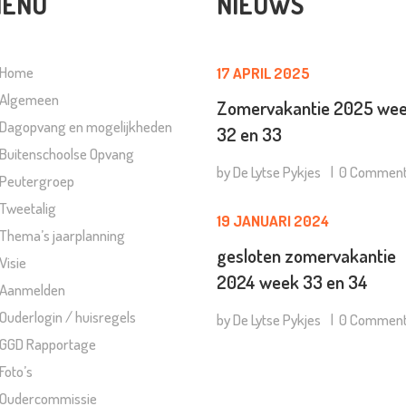
ENU
NIEUWS
Home
17 APRIL 2025
Algemeen
Zomervakantie 2025 we
Dagopvang en mogelijkheden
32 en 33
Buitenschoolse Opvang
by
De Lytse Pykjes
0
Commen
Peutergroep
Tweetalig
19 JANUARI 2024
Thema’s jaarplanning
gesloten zomervakantie
Visie
2024 week 33 en 34
Aanmelden
Ouderlogin / huisregels
by
De Lytse Pykjes
0
Commen
GGD Rapportage
Foto’s
Oudercommissie