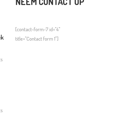
NEEM CONTACT OP
[contact-form-7 id="4"
ek
title="Contact form 1"]
ts
ts