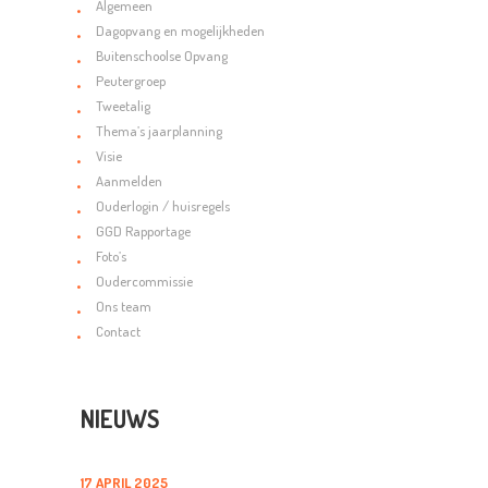
Algemeen
Dagopvang en mogelijkheden
Buitenschoolse Opvang
Peutergroep
Tweetalig
Thema’s jaarplanning
Visie
Aanmelden
Ouderlogin / huisregels
GGD Rapportage
Foto’s
Oudercommissie
Ons team
Contact
NIEUWS
17 APRIL 2025