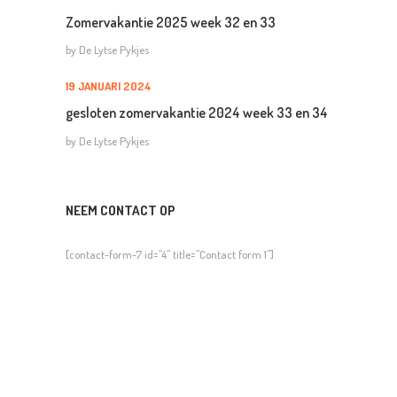
Zomervakantie 2025 week 32 en 33
by
De Lytse Pykjes
19 JANUARI 2024
gesloten zomervakantie 2024 week 33 en 34
by
De Lytse Pykjes
NEEM CONTACT OP
[contact-form-7 id="4" title="Contact form 1"]
De Lytse Pykjes © 2017 | Website en Marketing
door
Orange Online