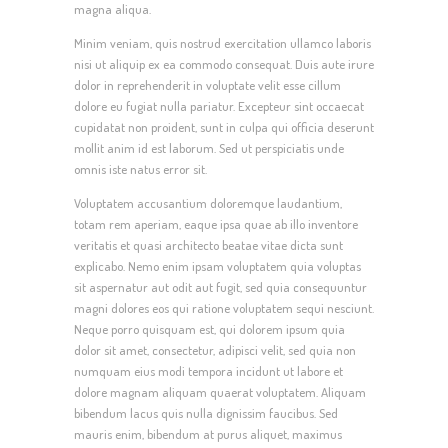
ONS TEAM
magna aliqua.
CONTACT
Minim veniam, quis nostrud exercitation ullamco laboris
nisi ut aliquip ex ea commodo consequat. Duis aute irure
FOTOGALERIJ
dolor in reprehenderit in voluptate velit esse cillum
dolore eu fugiat nulla pariatur. Excepteur sint occaecat
cupidatat non proident, sunt in culpa qui officia deserunt
mollit anim id est laborum. Sed ut perspiciatis unde
omnis iste natus error sit.
Voluptatem accusantium doloremque laudantium,
totam rem aperiam, eaque ipsa quae ab illo inventore
veritatis et quasi architecto beatae vitae dicta sunt
explicabo. Nemo enim ipsam voluptatem quia voluptas
sit aspernatur aut odit aut fugit, sed quia consequuntur
magni dolores eos qui ratione voluptatem sequi nesciunt.
Neque porro quisquam est, qui dolorem ipsum quia
dolor sit amet, consectetur, adipisci velit, sed quia non
numquam eius modi tempora incidunt ut labore et
dolore magnam aliquam quaerat voluptatem. Aliquam
bibendum lacus quis nulla dignissim faucibus. Sed
mauris enim, bibendum at purus aliquet, maximus