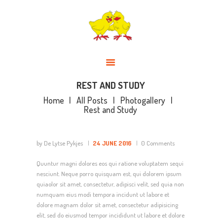
DE LYTSE PYKJES
ALGEMEEN
DAGOPVANG EN MOGELIJKHEDEN
BUITENSCHOOLSE OPVANG
PEUTERGROEP
REST AND STUDY
TWEETALIG
Home
All Posts
Photogallery
Rest and Study
THEMA’S JAARPLANNING
VISIE
by De Lytse Pykjes
24 JUNE 2016
0
Comments
AANMELDEN
Quuntur magni dolores eos qui ratione voluptatem sequi
OUDERLOGIN / APP
nesciunt. Neque porro quisquam est, qui dolorem ipsum
GGD RAPPORTAGE
quiaolor sit amet, consectetur, adipisci velit, sed quia non
numquam eius modi tempora incidunt ut labore et
OUDERCOMMISSIE
dolore magnam dolor sit amet, consectetur adipisicing
elit, sed do eiusmod tempor incididunt ut labore et dolore