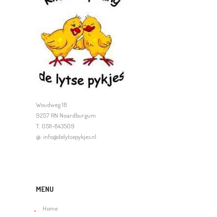
Woudweg 18
9257 RN Noardburgum
T: 0511-843509
@: info@delytsepykjes.nl
MENU
Home